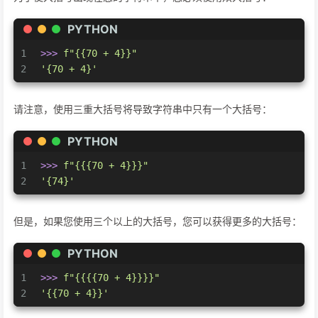
PYTHON
1
>>> 
f"{{70 + 4}}"
2
'{70 + 4}'
请注意，使用三重大括号将导致字符串中只有一个大括号：
PYTHON
1
>>> 
f"{{
{
70
 + 
4
}
}}"
2
'{74}'
但是，如果您使用三个以上的大括号，您可以获得更多的大括号：
PYTHON
1
>>> 
f"{{{{70 + 4}}}}"
2
'{{70 + 4}}'