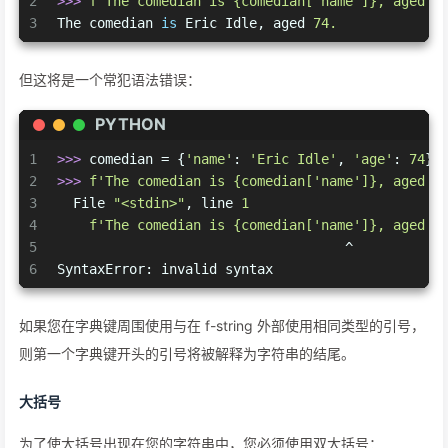
2
>>> 
f"The comedian is 
{comedian[
'name'
]}
, aged 
{
3
The comedian 
is
 Eric Idle, aged 
74.
但这将是一个常犯语法错误：
PYTHON
1
>>> 
comedian = {
'name'
: 
'Eric Idle'
, 
'age'
: 
74
}
2
>>> 
f'The comedian is 
{comedian[
'name'
]}
, aged 
{
3
  File 
"<stdin>"
, line 
1
4
f'The comedian is 
{comedian[
'name'
]}
, aged 
{
5
                                    ^
6
SyntaxError: invalid syntax
如果您在字典键周围使用与在 f-string 外部使用相同类型的引号，
则第一个字典键开头的引号将被解释为字符串的结尾。
大括号
为了使大括号出现在您的字符串中，您必须使用双大括号：