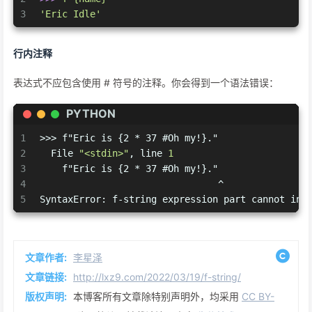
3
'Eric Idle'
行内注释
表达式不应包含使用 # 符号的注释。你会得到一个语法错误：
PYTHON
1
>>> f"Eric is {2 * 37 #Oh my!}."
2
  File 
"<stdin>"
, line 
1
3
    f"Eric is {2 * 37 #Oh my!}."
4
                                ^
5
SyntaxError: f-string expression part cannot inc
文章作者:
李星泽
文章链接:
http://lxz9.com/2022/03/19/f-string/
版权声明:
本博客所有文章除特别声明外，均采用
CC BY-