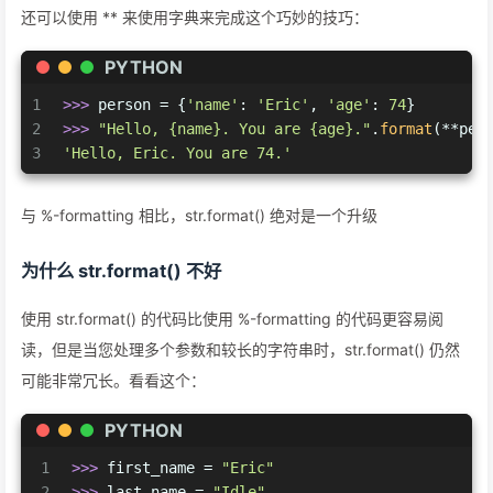
还可以使用 ** 来使用字典来完成这个巧妙的技巧：
PYTHON
1
>>> 
person = {
'name'
: 
'Eric'
, 
'age'
: 
74
}
2
>>> 
"Hello, {name}. You are {age}."
.
format
(**per
3
'Hello, Eric. You are 74.'
与 %-formatting 相比，str.format() 绝对是一个升级
为什么 str.format() 不好
使用 str.format() 的代码比使用 %-formatting 的代码更容易阅
读，但是当您处理多个参数和较长的字符串时，str.format() 仍然
可能非常冗长。看看这个：
PYTHON
1
>>> 
first_name = 
"Eric"
2
>>> 
last_name = 
"Idle"