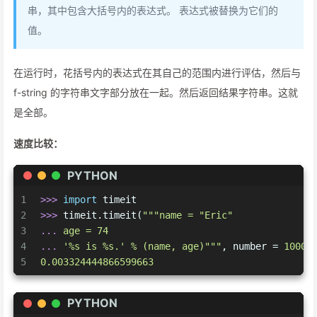
串，其中包含大括号内的表达式。 表达式被替换为它们的
值。
在运行时，花括号内的表达式在其自己的范围内进行评估，然后与
f-string 的字符串文字部分放在一起。然后返回结果字符串。这就
是全部。
速度比较：
PYTHON
1
>>> 
import
 timeit
2
>>> 
timeit.timeit(
"""name = "Eric"
3
... 
age = 74
4
... 
'%s is %s.' % (name, age)"""
, number = 
10000
5
0.003324444866599663
PYTHON