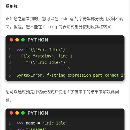
反斜杠
正如您之前看到的，您可以在 f-string 的字符串部分使用反斜杠转
义。但是，您不能在 f-string 的表达式部分使用反斜杠转义：
PYTHON
1
>>> 
f"
{\
"Eric Idle\"}"
2
  File 
"<stdin>"
, line 
1
3
f"
{\
"Eric Idle\"}"
4
                      ^
5
SyntaxError: f-string expression part cannot inc
您可以通过预先评估表达式并使用 f 字符串中的结果来解决此问
题：
PYTHON
1
>>> 
name = 
"Eric Idle"
2
>>> 
f"
{name}
"