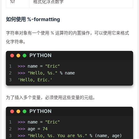
%f
格式化浮点数字
如何使用 %-formatting
字符串对象有一个使用 % 运算符的内置操作，可以使用它来格式
化字符串。
PYTHON
1
>>> 
name = 
"Eric"
2
>>> 
"Hello, %s."
 % name
3
'Hello, Eric.'
为了插入多个变量，必须使用这些变量的元组。
PYTHON
1
>>> 
name = 
"Eric"
2
>>> 
age = 
74
3
>>> 
"Hello, %s. You are %s."
 % (name, age)