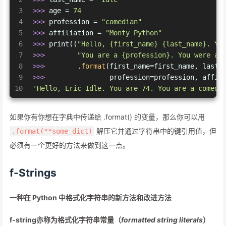
3
>>> 
age = 
74
4
>>> 
profession = 
"comedian"
5
>>> 
affiliation = 
"Monty Python"
6
>>> 
print((
"Hello, {first_name} {last_name}. Yo
7
>>> 
"You are a {profession}. You were a 
8
>>> 
       .
format
(first_name=first_name, last_
9
>>> 
               profession=profession, affil
10
'Hello, Eric Idle. You are 74. You are a comedi
如果你有你想在字典中传递给 .format() 的变量，那么你可以用
解压它并通过字符串中的键引用值，但
.format(**some_dict)
必须有一个更好的方法来做到这一点。
f-Strings
一种在 Python 中格式化字符串的新方法和改进方法
f-string亦称为格式化字符串常量（
formatted string literals
）