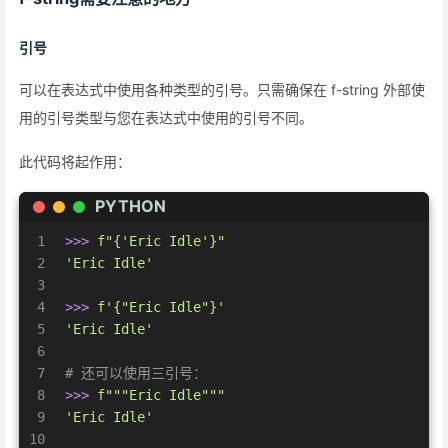
引号
可以在表达式中使用各种类型的引号。只需确保在 f-string 外部使
用的引号类型与您在表达式中使用的引号不同。
此代码将起作用：
PYTHON
1
>>> 
f"
{
'Eric Idle'
}
"
2
'Eric Idle'
3
4
>>> 
f'
{
"Eric Idle"
}
'
5
'Eric Idle'
6
7
# 还可以使用三引号：
8
>>> 
f"""Eric Idle"""
9
'Eric Idle'
10