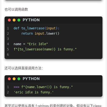
也可以调用函数
PYTHON
1
def
to_lowercase
(
input
):
2
return
input
.lower()
3
4
name = 
"Eric Idle"
5
f"
{to_lowercase(name)}
 is funny."
6
还可以选择直接调用方法：
PYTHON
1
>>> 
f"
{name.lower()}
 is funny."
2
'eric idle is funny.'
甚至可以使用从具有 f-strings 的类创建的对象。假设有以下class: