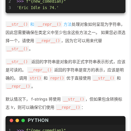
2
>>> 
f"
{new_comedian}
"
3
'Eric Idle is 74.'
和
方法
处理对象如何呈现为字符串，
__str__()
__repr__()
因此您需要确保在类定义中至少包含这些方法之一。 如果您必须选
择一个，请使用
，因为它可以用来代替
__repr__()
。
__str__()
返回的字符串是对象的非正式字符串表示形式，应该
__str__()
是可读的。
返回的字符串是官方的表示，应该是明
__repr__()
确的。 调用
和
优于直接使用
和
str()
repr()
__str__()
。
__repr__()
默认情况下， f-strings 将使用
，但如果包含转换标
__str__()
志 !r，则可以确保它们使用
：
__repr__()
PYTHON
1
>>> 
f"
{new_comedian}
"