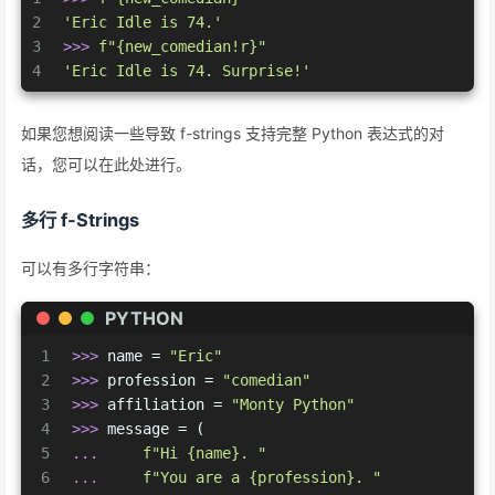
2
'Eric Idle is 74.'
3
>>> 
f"
{new_comedian!r}
"
4
'Eric Idle is 74. Surprise!'
如果您想阅读一些导致 f-strings 支持完整 Python 表达式的对
话，您可以在此处进行。
多行 f-Strings
可以有多行字符串：
PYTHON
1
>>> 
name = 
"Eric"
2
>>> 
profession = 
"comedian"
3
>>> 
affiliation = 
"Monty Python"
4
>>> 
message = (
5
... 
f"Hi 
{name}
. "
6
... 
f"You are a 
{profession}
. "