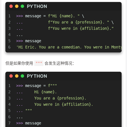
PYTHON
1
>>> 
message = 
f"Hi 
{name}
. "
 \
2
... 
f"You are a 
{profession}
. "
 \
3
... 
f"You were in 
{affiliation}
."
4
...
5
>>> 
message
6
'Hi Eric. You are a comedian. You were in Monty 
但是如果你使用
会发生这种情况：
"""
PYTHON
1
>>> 
message = 
f"""
2
... 
    Hi 
{name}
. 
3
... 
    You are a 
{profession}
. 
4
... 
    You were in 
{affiliation}
.
5
... 
"""
6
...
7
>>> 
message