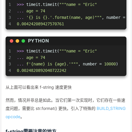
1
>>> 
timeit.timeit(
"""name = "Eric"
2
... 
age = 74
3
... 
'{} is {}.'.format(name, age)"""
, number = 
1
4
0.004242089427570761
PYTHON
1
>>> 
timeit.timeit(
"""name = "Eric"
2
... 
age = 74
3
... 
f'{name} is {age}.'"""
, number = 
10000
)
4
0.0024820892040722242
从上面可以看出来 f-string 速度更快
然而，情况并非总是如此。当它们第一次实现时，它们存在一些速
度问题，需要比 str.format() 更快。引入了特殊的
BUILD_STRING
opcode
。
f-string需要注意的地方