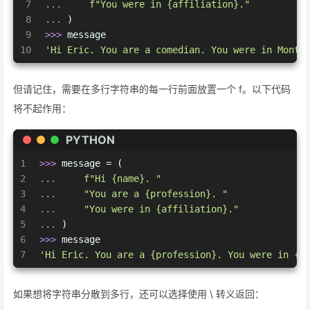
7
... 
f"You were in 
{affiliation}
."
8
... 
)
9
>>> 
message
10
'Hi Eric. You are a comedian. You were in Monty
但请记住，需要在多行字符串的每一行前面放置一个 f。以下代码
将不起作用：
PYTHON
1
>>> 
message = (
2
... 
f"Hi 
{name}
. "
3
... 
"You are a {profession}. "
4
... 
"You were in {affiliation}."
5
... 
)
6
>>> 
message
7
'Hi Eric. You are a {profession}. You were in {a
如果想将字符串分散到多行，还可以选择使用 \ 转义返回：