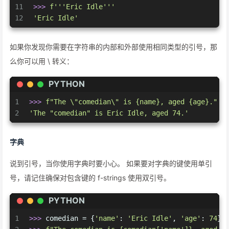
11
>>> 
f'''Eric Idle'''
12
'Eric Idle'
如果你发现你需要在字符串的内部和外部使用相同类型的引号，那
么你可以用 \ 转义：
PYTHON
1
>>> 
f"The \"comedian\" is 
{name}
, aged 
{age}
."
2
'The "comedian" is Eric Idle, aged 74.'
字典
说到引号，当你使用字典时要小心。 如果要对字典的键使用单引
号，请记住确保对包含键的 f-strings 使用双引号。
PYTHON
1
>>> 
comedian = {
'name'
: 
'Eric Idle'
, 
'age'
: 
74
}