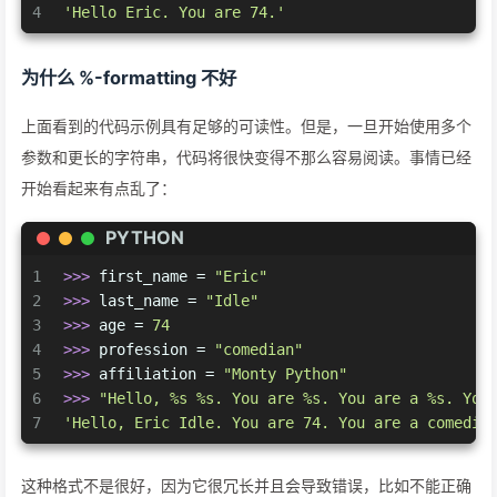
4
'Hello Eric. You are 74.'
为什么 %-formatting 不好
上面看到的代码示例具有足够的可读性。但是，一旦开始使用多个
参数和更长的字符串，代码将很快变得不那么容易阅读。事情已经
开始看起来有点乱了：
PYTHON
1
>>> 
first_name = 
"Eric"
2
>>> 
last_name = 
"Idle"
3
>>> 
age = 
74
4
>>> 
profession = 
"comedian"
5
>>> 
affiliation = 
"Monty Python"
6
>>> 
"Hello, %s %s. You are %s. You are a %s. You
7
'Hello, Eric Idle. You are 74. You are a comedia
这种格式不是很好，因为它很冗长并且会导致错误，比如不能正确