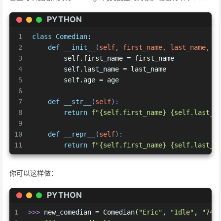
PYTHON
1
class
Comedian
:
2
def
__init__
(
self, first_name, last_name, a
3
        self.first_name = first_name
4
        self.last_name = last_name
5
        self.age = age
6
7
def
__str__
(
self
):
8
return
f"
{self.first_name}
{self.last_n
9
10
def
__repr__
(
self
):
11
return
f"
{self.first_name}
{self.last_n
你可以这样做：
PYTHON
1
>>> 
new_comedian = Comedian(
"Eric"
, 
"Idle"
, 
"74"