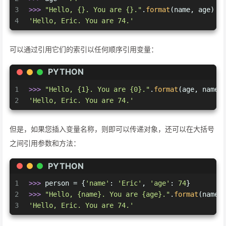
3
>>> 
"Hello, {}. You are {}."
.
format
(name, age)
4
'Hello, Eric. You are 74.'
可以通过引用它们的索引以任何顺序引用变量：
PYTHON
1
>>> 
"Hello, {1}. You are {0}."
.
format
(age, name)
2
'Hello, Eric. You are 74.'
但是，如果您插入变量名称，则即可以传递对象，还可以在大括号
之间引用参数和方法：
PYTHON
1
>>> 
person = {
'name'
: 
'Eric'
, 
'age'
: 
74
}
2
>>> 
"Hello, {name}. You are {age}."
.
format
(name=
3
'Hello, Eric. You are 74.'