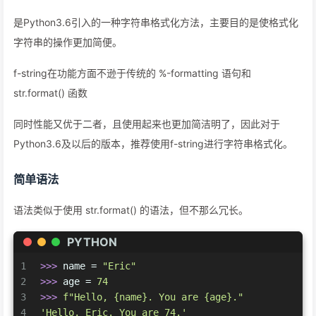
是Python3.6引入的一种字符串格式化方法，主要目的是使格式化
字符串的操作更加简便。
f-string在功能方面不逊于传统的 %-formatting 语句和
str.format() 函数
同时性能又优于二者，且使用起来也更加简洁明了，因此对于
Python3.6及以后的版本，推荐使用f-string进行字符串格式化。
简单语法
语法类似于使用 str.format() 的语法，但不那么冗长。
PYTHON
1
>>> 
name = 
"Eric"
2
>>> 
age = 
74
3
>>> 
f"Hello, 
{name}
. You are 
{age}
."
4
'Hello, Eric. You are 74.'