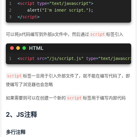
1
<
script
type
=
"text/javascript"
>
2
    alert(
"I'm inner script."
);
3
</
script
>
可以将js代码编写到外部js文件中，然后通过
标签引入
script
HTML
1
<
script
src
=
"/js/script.js"
type
=
"text/javascrip
标签一旦用于引入外部文件了，就不能在编写代码了，即
script
使编写了浏览器也会忽略
如果需要则可以在创建一个新的
标签用于编写内部代码
script
2、JS注释
多行注释