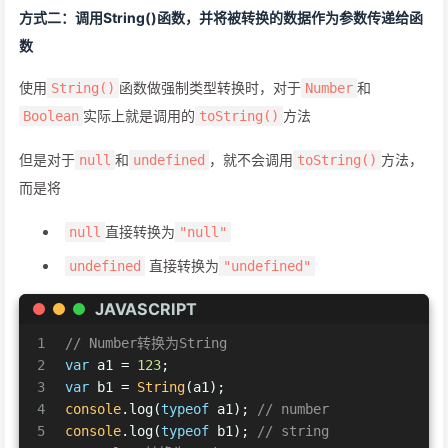
方式二：调用String()函数，并将被转换的数据作为参数传递给函
数
使用
函数做强制类型转换时，对于
和
String()
Number
实际上就是调用的
方法
Boolean
toString()
但是对于
和
，就不会调用
方法，
null
undefined
toString()
而是将
直接转换为
null
"null"
直接转换为
undefined
"undefined"
JAVASCRIPT
1
// Number转换为String
2
var
 a1 = 
123
;
3
var
 b1 = 
String
(a1);
4
console
.log(
typeof
 a1); 
// number
5
console
.log(
typeof
 b1); 
// string