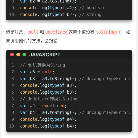
8
var
 b2 = a2.toString();
9
console
.log(
typeof
 a2); 
// boolean
10
console
.log(
typeof
 b2); 
// string
但是注意：
和
这两个值没有
，如
null
undefined
toString()
果调用他们的方法，会报错
JAVASCRIPT
1
// Null转换为String
2
var
 a3 = 
null
;
3
var
 b3 = a3.toString(); 
// UncaughtTypeError: C
4
console
.log(
typeof
 a3); 
5
console
.log(
typeof
 b3);
6
// Undefined转换为String
7
var
 a4 = 
undefined
;
8
var
 b4 = a4.toString(); 
// UncaughtTypeError: C
9
console
.log(
typeof
 a4); 
10
console
.log(
typeof
 b4);