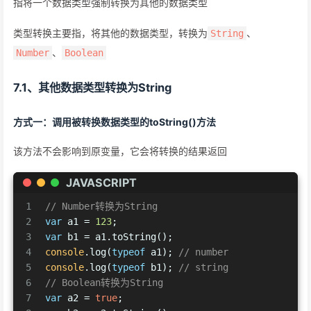
指将一个数据类型强制转换为其他的数据类型
类型转换主要指，将其他的数据类型，转换为
、
String
、
Number
Boolean
7.1、其他数据类型转换为String
方式一：调用被转换数据类型的toString()方法
该方法不会影响到原变量，它会将转换的结果返回
JAVASCRIPT
1
// Number转换为String
2
var
 a1 = 
123
;
3
var
 b1 = a1.toString();
4
console
.log(
typeof
 a1); 
// number
5
console
.log(
typeof
 b1); 
// string
6
// Boolean转换为String
7
var
 a2 = 
true
;