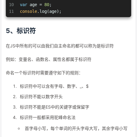
10
var
 age = 
80
;
11
console
.log(age);
5、标识符
在JS中所有的可以由我们自主命名的都可以称为是标识符
例如：变量名、函数名、属性名都属于标识符
命名一个标识符时需要遵守如下的规则：
标识符中可以含有字母、数字、_、$
标识符不能以数字开头
标识符不能是ES中的关键字或保留字
标识符一般都采用驼峰命名法
首字母小写，每个单词的开头字母大写，其余字母小写