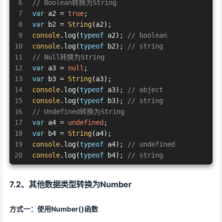
6
// Boolean转换为String
7
var
 a2 = 
true
;
8
var
 b2 = 
String
(a2);
9
console
.log(
typeof
 a2); 
// boolean
10
console
.log(
typeof
 b2); 
// string
11
// Null转换为String
12
var
 a3 = 
null
;
13
var
 b3 = 
String
(a3);
14
console
.log(
typeof
 a3); 
// object
15
console
.log(
typeof
 b3); 
// string
16
// Undefined转换为String
17
var
 a4 = 
undefined
;
18
var
 b4 = 
String
(a4);
19
console
.log(
typeof
 a4); 
// undefined
20
console
.log(
typeof
 b4); 
// string
7.2、其他数据类型转换为Number
方式一：使用Number()函数