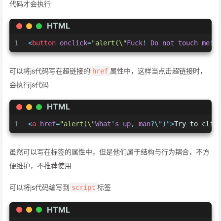
代码才会执行
HTML
1
<
button
onclick
=
"alert(\"
Fuck
! 
Do
not
touch
me
!\
可以将js代码写在超链接的
属性中，这样当点击超链接时，
href
会执行js代码
HTML
1
<
a
href
=
"alert(\"
What
'
s
up
, 
man
?\")">
Try to clic
虽然可以写在标签的属性中，但是他们属于结构与行为耦合，不方
便维护，不推荐使用
可以将js代码编写到
标签
script
HTML