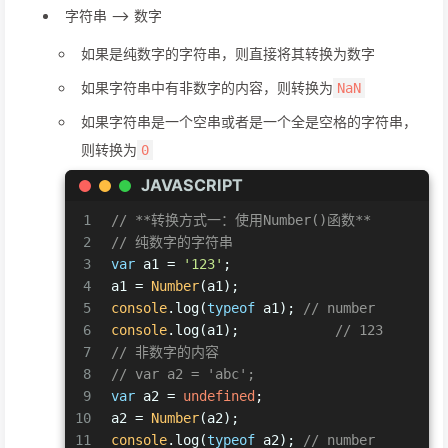
字符串 --> 数字
如果是纯数字的字符串，则直接将其转换为数字
如果字符串中有非数字的内容，则转换为
NaN
如果字符串是一个空串或者是一个全是空格的字符串，
则转换为
0
JAVASCRIPT
1
// **转换方式一：使用Number()函数**
2
// 纯数字的字符串
3
var
 a1 = 
'123'
;         
4
a1 = 
Number
(a1);
5
console
.log(
typeof
 a1); 
// number
6
console
.log(a1); 	    
// 123
7
// 非数字的内容
8
// var a2 = 'abc';         
9
var
 a2 = 
undefined
;
10
a2 = 
Number
(a2);
11
console
.log(
typeof
 a2); 
// number