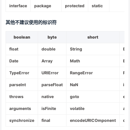
interface
package
protected
static
其他不建议使用的标识符
boolean
byte
short
float
double
String
Boo
Date
Array
Math
Err
TypeError
URIError
RangeError
Ref
parselnt
parseFloat
NaN
isN
throws
native
goto
eva
arguments
isFinite
volatile
abs
synchronize
final
encodeURICOmponent
de