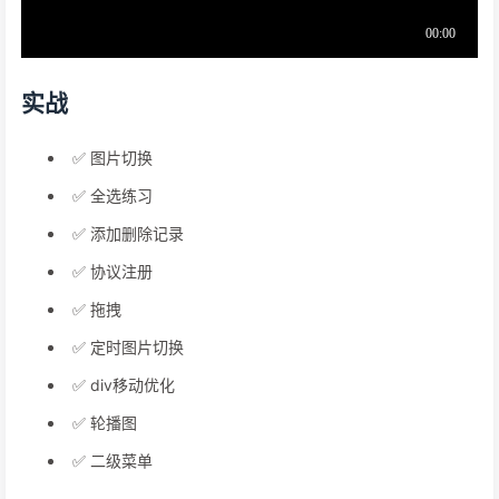
实战
✅
图片切换
✅
全选练习
✅
添加删除记录
✅
协议注册
✅
拖拽
✅
定时图片切换
✅
div移动优化
✅
轮播图
✅
二级菜单