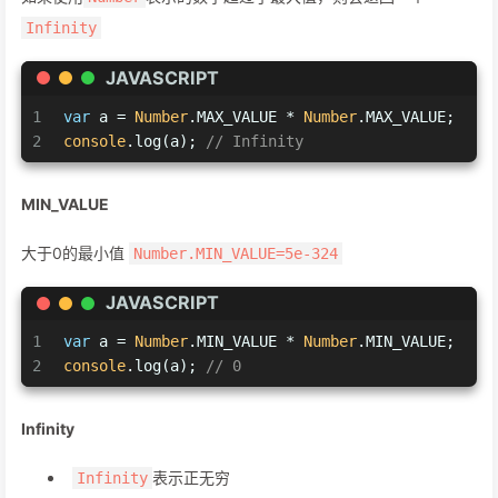
Infinity
JAVASCRIPT
1
var
 a = 
Number
.MAX_VALUE * 
Number
.MAX_VALUE;
2
console
.log(a); 
// Infinity
MIN_VALUE
大于0的最小值
Number.MIN_VALUE=5e-324
JAVASCRIPT
1
var
 a = 
Number
.MIN_VALUE * 
Number
.MIN_VALUE;
2
console
.log(a); 
// 0
Infinity
表示正无穷
Infinity