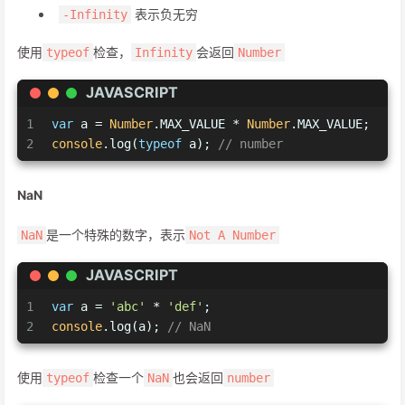
表示负无穷
-Infinity
使用
检查，
会返回
typeof
Infinity
Number
JAVASCRIPT
1
var
 a = 
Number
.MAX_VALUE * 
Number
.MAX_VALUE;
2
console
.log(
typeof
 a); 
// number
NaN
是一个特殊的数字，表示
NaN
Not A Number
JAVASCRIPT
1
var
 a = 
'abc'
 * 
'def'
;
2
console
.log(a); 
// NaN
使用
检查一个
也会返回
typeof
NaN
number