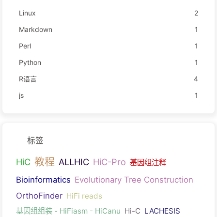
Linux
2
Markdown
1
Perl
1
Python
1
R语言
4
js
1
标签
教程
HiC
ALLHIC
HiC-Pro
基因组注释
Bioinformatics
Evolutionary Tree Construction
OrthoFinder
HiFi reads
基因组组装 - HiFiasm - HiCanu
Hi-C
LACHESIS