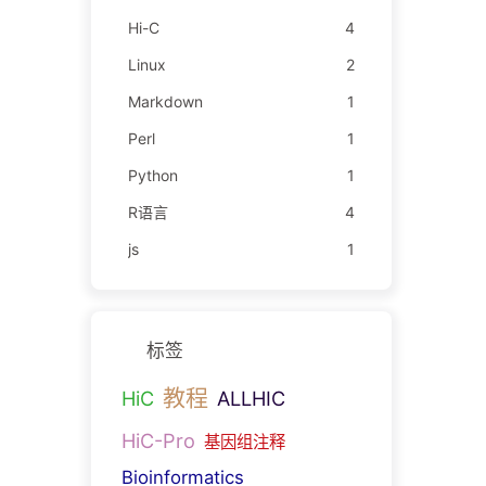
Hi-C
4
Linux
2
Markdown
1
Perl
1
Python
1
R语言
4
js
1
标签
教程
HiC
ALLHIC
HiC-Pro
基因组注释
Bioinformatics