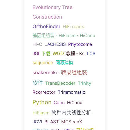
Evolutionary Tree
Construction
OrthoFinder
HiFi reads
基因组组装 - HiFiasm - HiCanu
Hi-C
LACHESIS
Phytozome
WGD
JGI
下载
教程 - Ks
LCS
sequence
同源建模
转录组组装
snakemake
软件
TransDecoder
Trinity
Rcorrector
Trimmomatic
Python
Canu
HiCanu
物种内共线性分析
HiFiasm
JCVI
BLAST
MCScanX