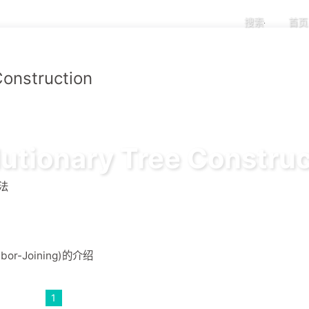
搜索
首页
Construction
lutionary Tree Construc
法
r-Joining)的介绍
1